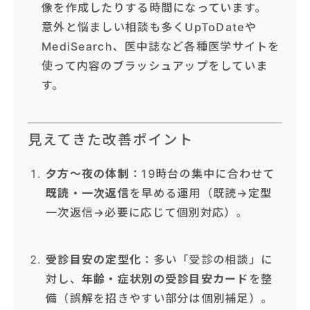
像を作成したりする時間になっています。
意外と悩ましい相談も多くUpToDateや
MediSearch、医中誌など各種医学サイトを
使って内容のブラッシュアップをしていま
す。
見えてきた改善ポイント
夕方〜夜の体制
：19時台の集中に合わせて
既読・一次返信
を早める運用（既読→定型
一次返信→必要に応じて個別対応）。
受診目安の定型化
：多い「受診の相談」に
対し、
年齢・症状別の受診目安カード
を整
備（誤解を招きやすい部分は個別補足）。