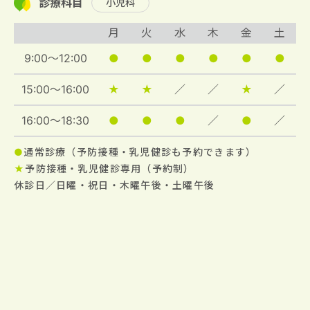
診療科目
小児科
月
火
水
木
金
土
9:00～12:00
●
●
●
●
●
●
15:00～16:00
★
★
／
／
★
／
16:00～18:30
●
●
●
／
●
／
●
通常診療（予防接種・乳児健診も予約できます）
★
予防接種・乳児健診専用（予約制）
休診日／日曜・祝日・木曜午後・土曜午後