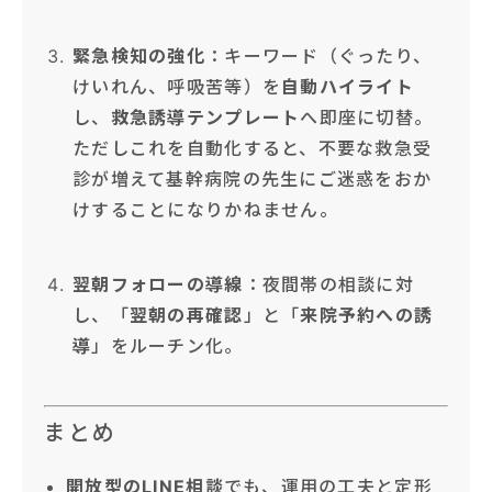
緊急検知の強化
：キーワード（ぐったり、
けいれん、呼吸苦等）を
自動ハイライト
し、
救急誘導テンプレート
へ即座に切替。
ただしこれを自動化すると、不要な救急受
診が増えて基幹病院の先生にご迷惑をおか
けすることになりかねません。
翌朝フォローの導線
：夜間帯の相談に対
し、「
翌朝の再確認
」と「
来院予約への誘
導
」をルーチン化。
まとめ
開放型のLINE相談
でも、運用の工夫と定形