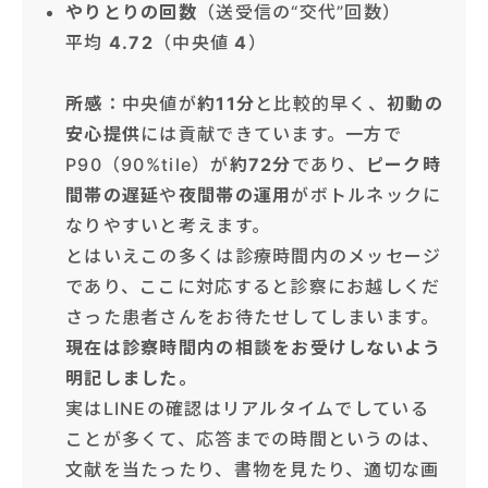
やりとりの回数
（送受信の“交代”回数）
平均
4.72
（中央値
4
）
所感
：中央値が
約11分
と比較的早く、
初動の
安心提供
には貢献できています。一方で
P90（90%tile）が
約72分
であり、
ピーク時
間帯の遅延
や
夜間帯の運用
がボトルネックに
なりやすいと考えます。
とはいえこの多くは診療時間内のメッセージ
であり、ここに対応すると診察にお越しくだ
さった患者さんをお待たせしてしまいます。
現在は診察時間内の相談をお受けしないよう
明記しました。
実はLINEの確認はリアルタイムでしている
ことが多くて、応答までの時間というのは、
文献を当たったり、書物を見たり、適切な画