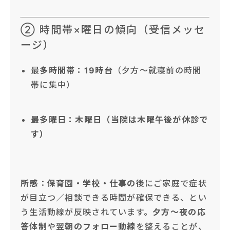
② 時間帯×曜日の傾向（受信メッセ
ージ）
最多時間帯：19時台
（夕方〜就寝前の時間
帯に集中）
最多曜日：木曜日（当院は木曜午後が休診で
す）
所感
：
保育園・学校・仕事の後
にご家庭で症状
が目立つ／相談できる時間が確保できる、とい
う生活動線が反映されています。
夕方〜夜の応
答体制
や
翌朝のフォロー動線
を整えることが、