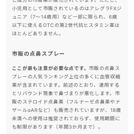
じ成分の市販薬が販売されています。ただし、
小児用として市販されているのはアレグラFXジ
ュニア（7〜14歳用）など一部に限られ、6歳
以下に使えるOTCの第2世代抗ヒスタミン薬は
ほとんどありません。
市販の点鼻スプレー
ここが最も注意が必要な点です。
市販の点鼻ス
プレーの人気ランキング上位の多くに血管収縮
薬が含まれています。前述のとおり、連用する
とリバウンド現象で鼻づまりが悪化します。市
販のステロイド点鼻薬（フルナーゼ点鼻薬やナ
ザールαARなど）も販売されていますが、18歳
未満への使用は推奨されておらず、使用期間に
も制限があります（年間3か月まで）。