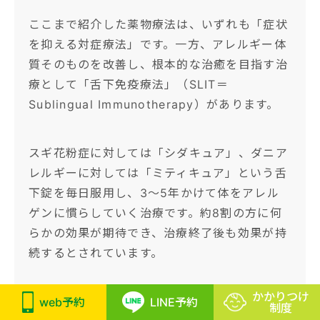
ここまで紹介した薬物療法は、いずれも「症状
を抑える対症療法」です。一方、アレルギー体
質そのものを改善し、根本的な治癒を目指す治
療として「舌下免疫療法」（SLIT＝
Sublingual Immunotherapy）があります。
スギ花粉症に対しては「シダキュア」、ダニア
レルギーに対しては「ミティキュア」という舌
下錠を毎日服用し、3〜5年かけて体をアレル
ゲンに慣らしていく治療です。約8割の方に何
らかの効果が期待でき、治療終了後も効果が持
続するとされています。
かかりつけ
対象は原則5歳以上ですが、錠剤を舌の下に1分
web予約
LINE予約
制度