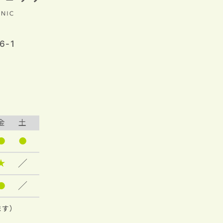
6-1
金
土
●
●
★
／
●
／
ます）