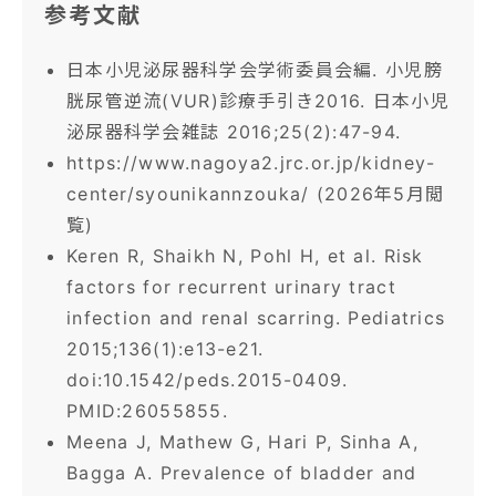
参考文献
日本小児泌尿器科学会学術委員会編. 小児膀
胱尿管逆流(VUR)診療手引き2016. 日本小児
泌尿器科学会雑誌 2016;25(2):47-94.
https://www.nagoya2.jrc.or.jp/kidney-
center/syounikannzouka/ (2026年5月閲
覧)
Keren R, Shaikh N, Pohl H, et al. Risk
factors for recurrent urinary tract
infection and renal scarring. Pediatrics
2015;136(1):e13-e21.
doi:10.1542/peds.2015-0409.
PMID:26055855.
Meena J, Mathew G, Hari P, Sinha A,
Bagga A. Prevalence of bladder and