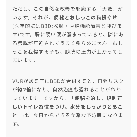
ただし、この自然な改善を邪魔する「天敵」が
います。それが、
便秘とおしっこの我慢ぐせ
(医学的にはBBD:膀胱・直腸機能障害と呼びま
す)です。腸に硬い便が溜まっていると、隣にあ
る膀胱が圧迫されてうまく膨らめません。おし
っこを我慢する子も、膀胱の圧力が上がってし
まいます。
VURがある子にBBDが合併すると、再発リスク
が
約2倍
になり、自然治癒も遅れることがわか
っています。ですから、
「便秘を治し、規則正
しいトイレ習慣をつけ、水分をしっかりとるこ
と」
は、今日からできる立派な予防策になりま
す。