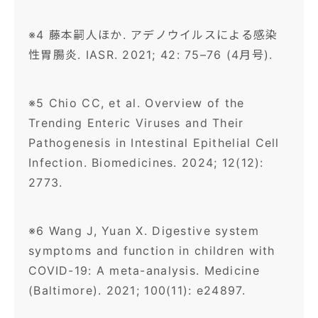
※4 藤本嗣人ほか. アデノウイルスによる感染
性胃腸炎. IASR. 2021; 42: 75–76 (4月号).
※5 Chio CC, et al. Overview of the
Trending Enteric Viruses and Their
Pathogenesis in Intestinal Epithelial Cell
Infection. Biomedicines. 2024; 12(12):
2773.
※6 Wang J, Yuan X. Digestive system
symptoms and function in children with
COVID-19: A meta-analysis. Medicine
(Baltimore). 2021; 100(11): e24897.