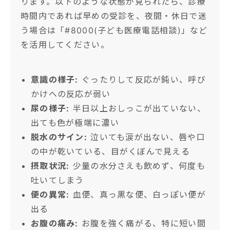
ります。以下のような状態が見られたら、診療
時間内であれば早めの受診を、夜間・休日で迷
う場合は「#8000(子ども医療電話相談)」など
を活用してください。
意識の様子:
ぐったりして反応が鈍い、呼び
かけへの反応が弱い
尿の様子:
半日以上おしっこが出ていない、
出ても色が極端に濃い
脱水のサイン:
泣いても涙が出ない、唇や口
の中が乾いている、目がくぼんで見える
摂取状況:
少量の水分さえも飲めず、何度も
吐いてしまう
便の異常:
血便、真っ黒な便、白っぽい便が
出る
お腹の痛み:
お腹を強く痛がる、特に短い間