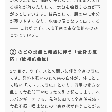
が入り込むと、細胞が壊れたり、消化酵素を作
る機能が落ちたりして、
水分を吸収する力が下
がってしまいます
。結果として、腸の中に水分
が残りやすくなり、水様の便となって出てくる
—— これがウイルス性下痢の主な仕組みのひ
とつです(※5)。
② のどの炎症と発熱に伴う「全身の反
応」(間接的要因)
2つ目は、ウイルスとの闘いに伴う全身の反応
です。発熱や強いのどの痛み自体が、体にとっ
て強い「ストレス反応」となり、胃腸の働きを
乱して食欲低下や吐き気を引き起こします。ヘ
ルパンギーナでも、発熱に加えて全身倦怠感・
食欲不振・嘔吐などの全身症状が伴うことがあ