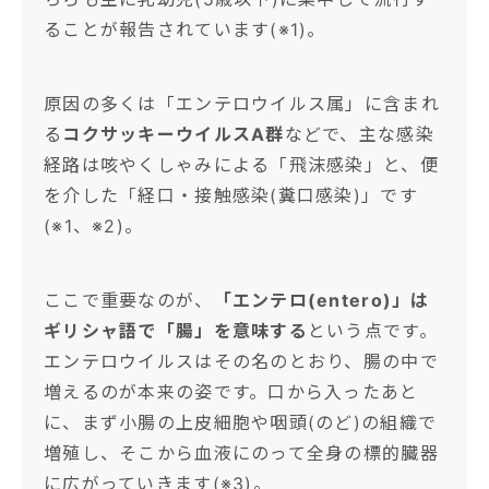
ることが報告されています(※1)。
原因の多くは「エンテロウイルス属」に含まれ
る
コクサッキーウイルスA群
などで、主な感染
経路は咳やくしゃみによる「飛沫感染」と、便
を介した「経口・接触感染(糞口感染)」です
(※1、※2)。
ここで重要なのが、
「エンテロ(entero)」は
ギリシャ語で「腸」を意味する
という点です。
エンテロウイルスはその名のとおり、腸の中で
増えるのが本来の姿です。口から入ったあと
に、まず小腸の上皮細胞や咽頭(のど)の組織で
増殖し、そこから血液にのって全身の標的臓器
に広がっていきます(※3)。