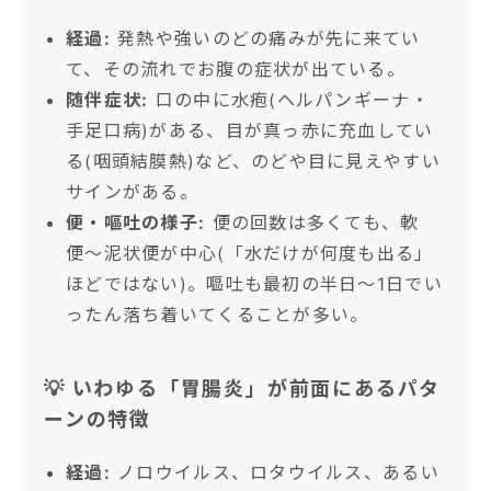
経過:
発熱や強いのどの痛みが先に来てい
て、その流れでお腹の症状が出ている。
随伴症状:
口の中に水疱(ヘルパンギーナ・
手足口病)がある、目が真っ赤に充血してい
る(咽頭結膜熱)など、のどや目に見えやすい
サインがある。
便・嘔吐の様子:
便の回数は多くても、軟
便〜泥状便が中心(「水だけが何度も出る」
ほどではない)。嘔吐も最初の半日〜1日でい
ったん落ち着いてくることが多い。
💡 いわゆる「胃腸炎」が前面にあるパタ
ーンの特徴
経過:
ノロウイルス、ロタウイルス、あるい