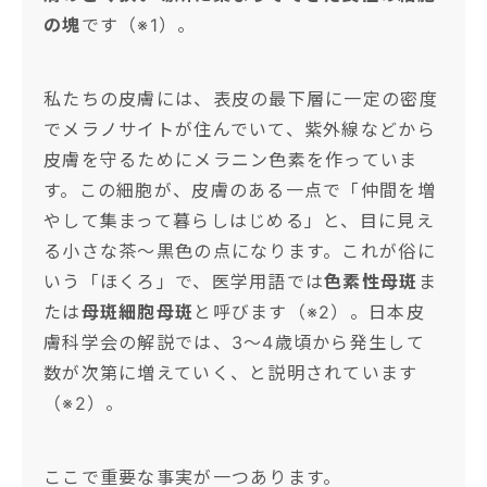
の塊
です（※1）。
私たちの皮膚には、表皮の最下層に一定の密度
でメラノサイトが住んでいて、紫外線などから
皮膚を守るためにメラニン色素を作っていま
す。この細胞が、皮膚のある一点で「仲間を増
やして集まって暮らしはじめる」と、目に見え
る小さな茶〜黒色の点になります。これが俗に
いう「ほくろ」で、医学用語では
色素性母斑
ま
たは
母斑細胞母斑
と呼びます（※2）。日本皮
膚科学会の解説では、3〜4歳頃から発生して
数が次第に増えていく、と説明されています
（※2）。
ここで重要な事実が一つあります。