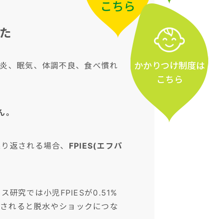
こちら
た
かかりつけ
制度
は
腸炎、眠気、体調不良、食べ慣れ
こちら
ん。
繰り返される場合、
FPIES(エフパ
。
研究では小児FPIESが0.51%
逃されると脱水やショックにつな