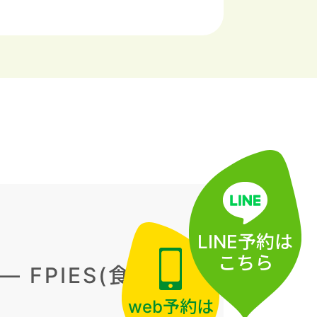
LINE予約
は
こちら
FPIES(食物蛋
web予約
は