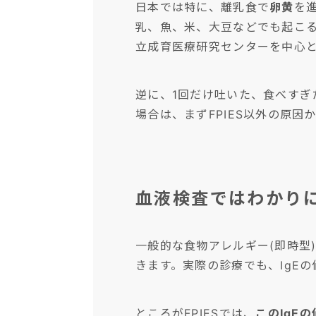
日本では特に、離乳食で
卵黄
を
乳、魚、米、大豆などでも起こ
立成育医療研究センターを中心
逆に、1回だけ吐いた、食べす
場合は、まずFPIES以外の原因
血液検査ではわかり
一般的な食物アレルギー(即時型
きます。実際の診療でも、IgE
ところがFPIESでは、
このIgE