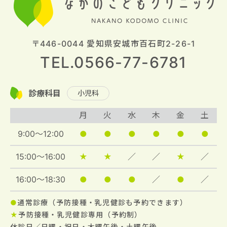
〒446-0044 愛知県安城市百石町2-26-1
TEL.0566-77-6781
診療科目
小児科
月
火
水
木
金
土
9:00～12:00
●
●
●
●
●
●
15:00～16:00
★
★
／
／
★
／
16:00～18:30
●
●
●
／
●
／
●
通常診療（予防接種・乳児健診も予約できます）
★
予防接種・乳児健診専用（予約制）
休診日／日曜・祝日・木曜午後・土曜午後